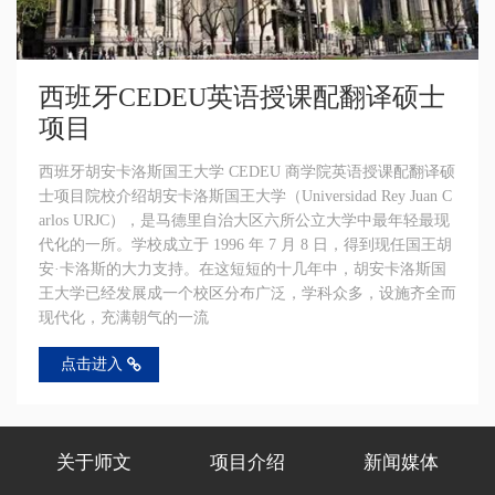
西班牙CEDEU英语授课配翻译硕士
项目
西班牙胡安卡洛斯国王大学 CEDEU 商学院英语授课配翻译硕
士项目院校介绍胡安卡洛斯国王大学（Universidad Rey Juan C
arlos URJC），是马德里自治大区六所公立大学中最年轻最现
代化的一所。学校成立于 1996 年 7 月 8 日，得到现任国王胡
安·卡洛斯的大力支持。在这短短的十几年中，胡安卡洛斯国
王大学已经发展成一个校区分布广泛，学科众多，设施齐全而
现代化，充满朝气的一流
点击进入
关于师文
项目介绍
新闻媒体